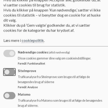
Aktuelt om skolen
vi sætter cookies til brug for statistik.
Læs mere
Hvis du klikker på knappen ’Kun nødvendige,’ sætter vi ikke
cookies til statistik – vi benytter dog en cookie for at huske
dit valg.
Klikker du på ’Gem valgte’ godkender du, at vi sætter
cookies for de kategorier du har krydset af.
Læs mere i
cookiepolitik
.
Nødvendige cookies
(altid nødvendig)
Disse cookies gemmer dine valg om cookieindstillinger.
Formål
:
Funktionalitet
SiteImprove
Trafikanalyse fra Siteimprove som bruges til at følge de
besøgendes brug af siderne
Formål
:
Analyse
Matomo
Fællesbestyrelsen
Trafikanalyse fra Matomo som bruges til at følge de besøgendes
Fællesbestyrelsen
brug af siderne.