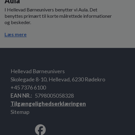
Aula
I Hellevad Børneunivers benytter vi Aula. Det
benyttes primært til korte målrettede informationer
og beskeder.
Læs mere
Hellevad Børneunivers
Skolegade 8-10, Hellevad, 6230 Rødekro
+45 7376 6100
EAN NR.
5798005058328
Tilgængelighedserklæringen
Sitemap