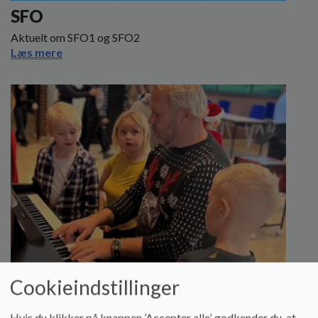
SFO
Aktuelt om SFO1 og SFO2
Læs mere
Cookieindstillinger
Skolen
Hvis du klikker på knappen ’Accepter alle’, godkender du, at