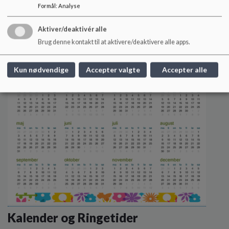
Formål
:
Analyse
Mobiladgang via dropdown-menu
Aktiver/deaktivér alle
Læs mere
Brug denne kontakt til at aktivere/deaktivere alle apps.
Kun nødvendige
Accepter valgte
Accepter alle
Kalender og Ringetider