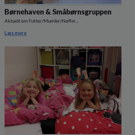
o
l
Børnehaven & Småbørnsgruppen
d
Aktuelt om Futter/Mumler/Nøfler...
e
t
Læs mere